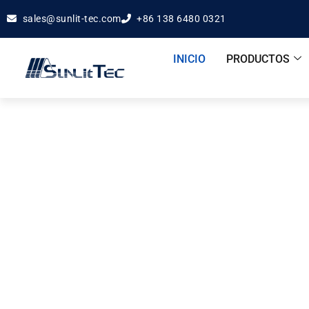
sales@sunlit-tec.com
+86 138 6480 0321
INICIO
PRODUCTOS