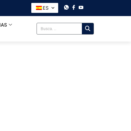
ES
IAS