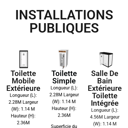
INSTALLATIONS
PUBLIQUES
Toilette
Toilette
Salle De
Simple
Mobile
Bain
Extérieure
Extérieure
Longueur (L):
Toilette
2.28M Largeur
Longueur (L):
(W): 1.14 M
Intégrée
2.28M Largeur
Hauteur (H):
(W): 1.14 M
Longueur (L):
2.36M
Hauteur (H):
4.56M Largeur
2.36M
(W): 1.14 M
Superficie du