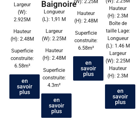
(W): 2.25M
(W): 2.25M
Baignoire
Largeur
Hauteur
Longueur
(W):
Hauteur
(H): 2.3M
(L): 1,91 M
2.925M
(H): 2.48M
Boîte de
taille Lage:
Largeur
Hauteur
Superficie
Longueur
(W): 2.25M
(H): 2.48M
construite:
(L): 1.46 M
6.58m²
Hauteur
Superficie
Largeur
(H): 2.48M
construite:
(W): 2.25M
en
6.58m²
savoir
Hauteur
Superficie
plus
(H): 2.3M
construite:
en
4.3m²
savoir
en
plus
savoir
en
plus
savoir
plus