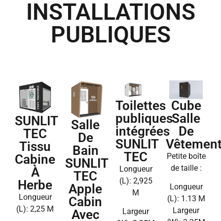
INSTALLATIONS
PUBLIQUES
Toilettes
Cube
publiques
Salle
SUNLIT
Salle
intégrées
De
TEC
De
SUNLIT
Vêtemen
Tissu
Bain
TEC
Petite boîte
Cabine
SUNLIT
de taille :
Longueur
À
TEC
(L): 2,925
Herbe
Apple
Longueur
M
Longueur
(L): 1.13 M
Cabin
(L): 2,25 M
Largeur
Largeur
Avec