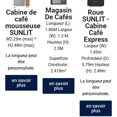
Magasin
Cabine de
Roue
De Cafés
café
SUNLIT -
Longueur (L):
mousseuse
Cabine
1.86M Largeur
SUNLIT
Café
(W): 1.3 M
Express
W2.25m (max) *
Hauteur (H):
H2.48m (max)
Largeur (W):
2.3M
1.45m
La longueur peut
Superficie
Profondeur (D):
être
Construite :
0.79m Hauteur
personnalisée.
2.418m²
(H): 2.48m
en savoir
La longueur peut
en savoir
plus
être
plus
personnalisée.
en savoir
plus