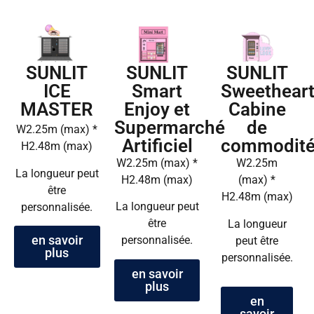
SUNLIT
SUNLIT
SUNLIT
Smart
ICE
Sweethear
Enjoy et
MASTER
Cabine
Supermarché
de
W2.25m (max) *
Artificiel
commodit
H2.48m (max)
W2.25m (max) *
W2.25m
La longueur peut
H2.48m (max)
(max) *
être
H2.48m (max)
La longueur peut
personnalisée.
être
La longueur
en savoir
personnalisée.
peut être
plus
personnalisée.
en savoir
plus
en
savoir