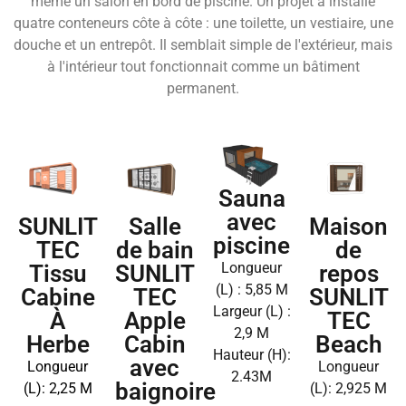
même un salon en bord de piscine. Un projet a installé
quatre conteneurs côte à côte : une toilette, un vestiaire, une
douche et un entrepôt. Il semblait simple de l'extérieur, mais
à l'intérieur tout fonctionnait comme un bâtiment
permanent.
Sauna
avec
SUNLIT
Maison
Salle
piscine
TEC
de
de bain
Longueur
Tissu
repos
SUNLIT
(L) : 5,85 M
Cabine
SUNLIT
TEC
Largeur (L) :
À
TEC
Apple
2,9 M
Herbe
Beach
Cabin
Hauteur (H):
avec
Longueur
Longueur
2.43M
baignoire
(L): 2,25 M
(L): 2,925 M