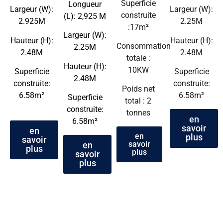
Superficie
Longueur
Largeur (W):
Largeur (W):
construite
(L): 2,925 M
2.925M
2.25M
:17m²
Largeur (W):
Hauteur (H):
Hauteur (H):
Consommation
2.25M
2.48M
2.48M
totale :
Hauteur (H):
10KW
Superficie
Superficie
2.48M
construite:
construite:
Poids net
6.58m²
6.58m²
Superficie
total : 2
construite:
tonnes
en
6.58m²
savoir
en
en
plus
savoir
savoir
en
plus
plus
savoir
plus