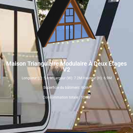
Maison Triangulaire Modulaire À Deux Étages
V2
Longueur (L): 5.6 M Largeur (W): 7.2M Hauteur (H): 6.9M
Superficie du bâtiment :60m²
Consommation totale : 10KW