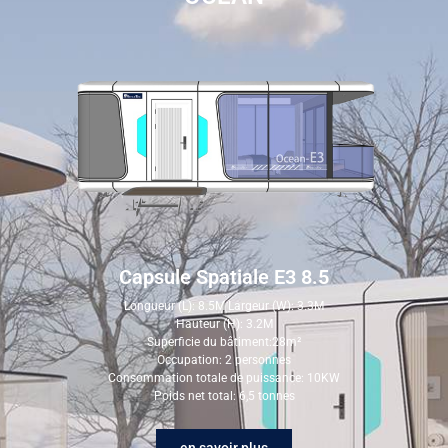
Capsule Spatiale E3 8.5
Longueur (L): 8.5M Largeur (W): 3.3M
Hauteur (H): 3.2M
Superficie du bâtiment:28m²
Occupation: 2 personnes
Consommation totale de puissance: 10KW
Poids net total: 6,5 tonnes