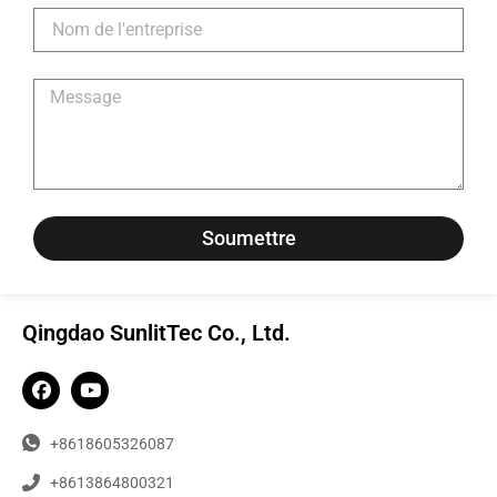
Soumettre
Qingdao SunlitTec Co., Ltd.
+8618605326087
+8613864800321