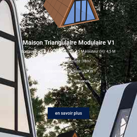
Maison Triangulaire Modulaire V1
Longueur (L): 8,4 M Largeur (W): 4,5 M Hauteur (H): 4,5 M
Superficie construite :38m²
Consommation totale : 10KW
Poids net total : 2 tonnes
en savoir plus