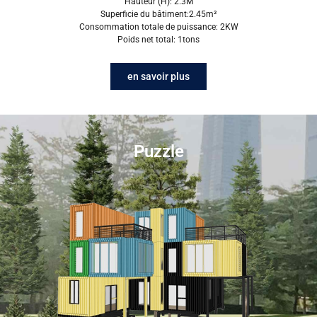
Hauteur (H): 2.3M
Superficie du bâtiment:2.45m²
Consommation totale de puissance: 2KW
Poids net total: 1tons
en savoir plus
Cliquez pour voir plus de styles
Puzzle
de cabine Apple