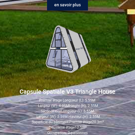
en savoir plus
Capsule Spatiale V3 Triangle House
Premier étage Longueur (L): 5.55M
Largeur (W): 4.05MHeight (H): 2.55M
SecondFloorLongueur (L): 5.55M
Largeur (W): 2.59M Hauteur (H): 2.55M
Superficie du bâtiment:Premier étage20.3m²
Deuxième étage12.5m²
Occupation: 2 personnes