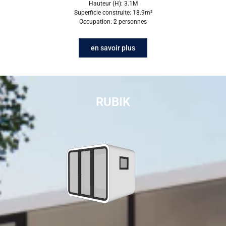
Hauteur (H): 3.1M
Superficie construite: 18.9m²
Occupation: 2 personnes
en savoir plus
Cliquez pour voir plus de styles
RUBIK
de capsule spatiale