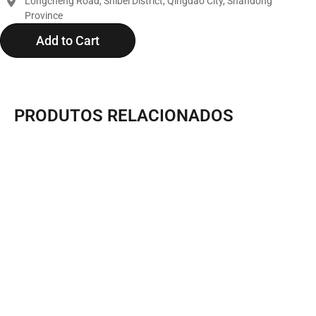
Longcheng Road, Shibei District, Qingdao City, Shandong
Province
Add to Cart
PRODUTOS RELACIONADOS
Panoramic Packing Box Room F3 - Sunlit