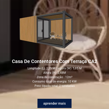
Casa De Contentores Com Terraça CA2
Longitude (L): 2,25 M Largura (W): 5,85 M
Altura (H) :2,48M
Zona de construção : 12m²
Consumo total de energia: 10 KW
Peso líquido total: 2 toneladas
aprender mais